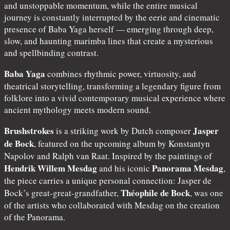
and unstoppable momentum, while the entire musical
journey is constantly interrupted by the eerie and cinematic
presence of Baba Yaga herself — emerging through deep,
slow, and haunting marimba lines that create a mysterious
and spellbinding contrast.
Baba Yaga
combines rhythmic power, virtuosity, and
theatrical storytelling, transforming a legendary figure from
folklore into a vivid contemporary musical experience where
ancient mythology meets modern sound.
Brushstrokes
Jasper
is a striking work by Dutch composer
de Bock
, featured on the upcoming album by Konstantyn
Napolov and Ralph van Raat. Inspired by the paintings of
Hendrik Willem Mesdag
Panorama Mesdag
and his iconic
,
the piece carries a unique personal connection: Jasper de
Théophile de Bock
Bock’s great-great-grandfather,
, was one
of the artists who collaborated with Mesdag on the creation
of the Panorama.