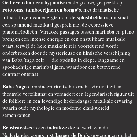
Gedreven door een hypnotiserende groove, gespeeld op
rototoms, tamboerijnen en bongo’s
, met dramatische
splashbekkens
uitbarstingen van energie door de
, ontstaat
een spannend muzikaal gesprek met de expressieve
pianomelodieën. Virtuoze passages tussen marimba en piano
brengen een intense energie en een onstuitbare muzikale
vaart, terwijl de hele muzikale reis voortdurend wordt
onderbroken door de mysterieuze en filmische verschijning
van Baba Yaga zelf — die opduikt in diepe, langzame en
spookachtige marimbalijnen, waardoor een betoverend
contrast ontstaat.
Baba Yaga
combineert ritmische kracht, virtuositeit en
theatrale vertelkunst en verandert een legendarisch figuur uit
de folklore in een levendige hedendaagse muzikale ervaring
waarin oude mythologie en moderne klankwereld
samenkomen.
Brushstrokes
is een indrukwekkend werk van de
Jasper de Bock
Nederlandse componist
, opgenomen op het