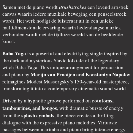
Samen met de piano wordt
Brushstrokes
een levend artistiek
canvas waarin iedere muzikale beweging een penseelstreek
wordt. Het werk nodigt de luisteraar uit in een unieke
multidimensionale ervaring waarin hedendaagse muziek
verbonden wordt met de tijdloze wereld van de beeldende
kunst.
Baba Yaga
is a powerful and electrifying single inspired by
the dark and mysterious Slavic folktale of the legendary
witch Baba Yaga. This unique arrangement for percussion
Marijn van Prooijen and Konstantyn Napolov
and piano by
reimagines Modest Mussorgsky’s 150-year-old masterpiece,
transforming it into a contemporary cinematic sound world.
rototoms,
Driven by a hypnotic groove performed on
tambourines, and bongos
, with dramatic bursts of energy
splash cymbals
from the
, the piece creates a thrilling
dialogue with the expressive piano melodies. Virtuosic
passages between marimba and piano bring intense energy