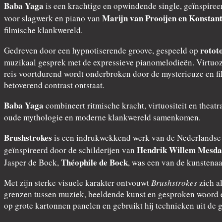
Baba Yaga
is een krachtige en opwindende single, geïnspiree
Marijn van Prooijen en Konstan
voor slagwerk en piano van
filmische klankwereld.
rotot
Gedreven door een hypnotiserende groove, gespeeld op
muzikaal gesprek met de expressieve pianomelodieën. Virtuoze
reis voortdurend wordt onderbroken door de mysterieuze en f
betoverend contrast ontstaat.
Baba Yaga
combineert ritmische kracht, virtuositeit en theat
oude mythologie en moderne klankwereld samenkomen.
Brushstrokes
is een indrukwekkend werk van de Nederlands
Hendrik Willem Mesd
geïnspireerd door de schilderijen van
Théophile de Bock
Jasper de Bock,
, was een van de kunstena
Met zijn sterke visuele karakter ontvouwt
Brushstrokes
zich a
grenzen tussen muziek, beeldende kunst en gesproken woord en
op grote kartonnen panelen en gebruikt hij technieken uit de 