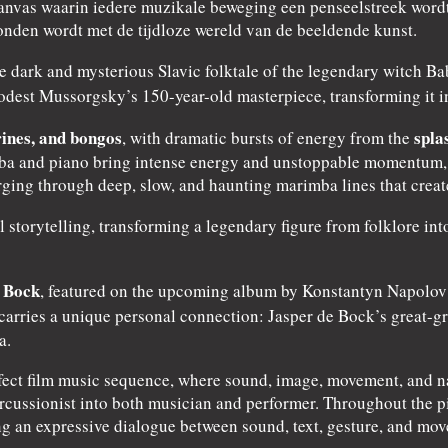
canvas waarin iedere muzikale beweging een penseelstreek wordt.
den wordt met de tijdloze wereld van de beeldende kunst.
the dark and mysterious Slavic folktale of the legendary witch 
est Mussorgsky’s 150-year-old masterpiece, transforming it i
ines, and bongos
spla
, with dramatic bursts of energy from the
a and piano bring intense energy and unstoppable momentum, wh
ing through deep, slow, and haunting marimba lines that create
l storytelling, transforming a legendary figure from folklore i
 Bock
, featured on the upcoming album by Konstantyn Napolov 
 carries a unique personal connection: Jasper de Bock’s great-g
a.
fect film music sequence, where sound, image, movement, and n
rcussionist into both musician and performer. Throughout the pi
g an expressive dialogue between sound, text, gesture, and mo