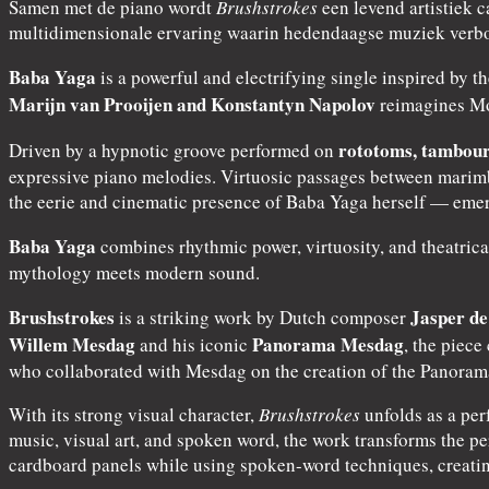
Samen met de piano wordt
Brushstrokes
een levend artistiek 
multidimensionale ervaring waarin hedendaagse muziek verbon
Baba Yaga
is a powerful and electrifying single inspired by 
Marijn van Prooijen and Konstantyn Napolov
reimagines Mod
rototoms, tambour
Driven by a hypnotic groove performed on
expressive piano melodies. Virtuosic passages between marimb
the eerie and cinematic presence of Baba Yaga herself — emerg
Baba Yaga
combines rhythmic power, virtuosity, and theatrica
mythology meets modern sound.
Brushstrokes
Jasper de
is a striking work by Dutch composer
Willem Mesdag
Panorama Mesdag
and his iconic
, the piece
who collaborated with Mesdag on the creation of the Panoram
With its strong visual character,
Brushstrokes
unfolds as a per
music, visual art, and spoken word, the work transforms the pe
cardboard panels while using spoken-word techniques, creatin