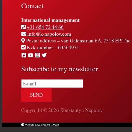
Contact
International management
+31 654 72 44 66
info@k-napolov.com
Postal address – van Galenstraat 6A, 2518 EP, Th
Kvk-number – 63564971
Subscribe to my newsletter
E-
mail
Copyright © 2026 Konstantyn Napolov
Website development 3Zweb