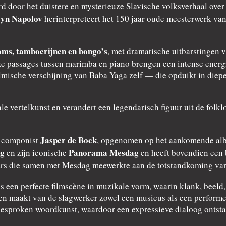
rd door het duistere en mysterieuze Slavische volksverhaal ove
tyn Napolov
herinterpreteert het 150 jaar oude meesterwerk van
oms, tamboerijnen en bongo’s
, met dramatische uitbarstingen 
 passages tussen marimba en piano brengen een intense energie
ilmische verschijning van Baba Yaga zelf — die opduikt in die
rale vertelkunst en verandert een legendarisch figuur uit de fol
Jasper de Bock
e componist
, opgenomen op het aankomende alb
ag
Panorama Mesdag
en zijn iconische
en heeft bovendien een 
ars die samen met Mesdag meewerkte aan de totstandkoming va
ls een perfecte filmscène in muzikale vorm, waarin klank, beel
 maakt van de slagwerker zowel een musicus als een performer.
gesproken woordkunst, waardoor een expressieve dialoog ontstaa