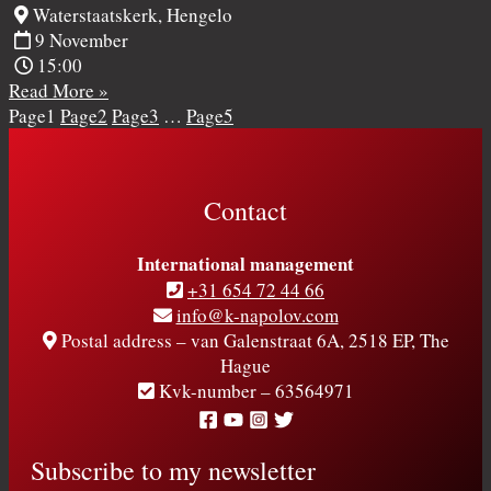
Waterstaatskerk, Hengelo
9 November
15:00
Read More »
Page
1
Page
2
Page
3
…
Page
5
Contact
International management
+31 654 72 44 66
info@k-napolov.com
Postal address – van Galenstraat 6A, 2518 EP, The
Hague
Kvk-number – 63564971
Subscribe to my newsletter