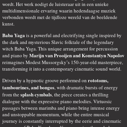
wordt. Het werk nodigt de luisteraar uit in een unieke
multidimensionale ervaring waarin hedendaagse muziek
verbonden wordt met de tijdloze wereld van de beeldende
kunst.
Baba Yaga
is a powerful and electrifying single inspired by
the dark and mysterious Slavic folktale of the legendary
witch Baba Yaga. This unique arrangement for percussion
Marijn van Prooijen and Konstantyn Napolov
and piano by
reimagines Modest Mussorgsky’s 150-year-old masterpiece,
transforming it into a contemporary cinematic sound world.
rototoms,
Driven by a hypnotic groove performed on
tambourines, and bongos
, with dramatic bursts of energy
splash cymbals
from the
, the piece creates a thrilling
dialogue with the expressive piano melodies. Virtuosic
passages between marimba and piano bring intense energy
and unstoppable momentum, while the entire musical
journey is constantly interrupted by the eerie and cinematic