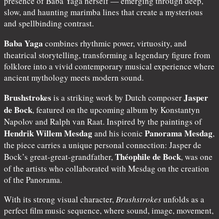
presence of Baba Yaga herself — emerging through deep,
slow, and haunting marimba lines that create a mysterious
and spellbinding contrast.
Baba Yaga
combines rhythmic power, virtuosity, and
theatrical storytelling, transforming a legendary figure from
folklore into a vivid contemporary musical experience where
ancient mythology meets modern sound.
Brushstrokes
Jasper
is a striking work by Dutch composer
de Bock
, featured on the upcoming album by Konstantyn
Napolov and Ralph van Raat. Inspired by the paintings of
Hendrik Willem Mesdag
Panorama Mesdag
and his iconic
,
the piece carries a unique personal connection: Jasper de
Théophile de Bock
Bock’s great-great-grandfather,
, was one
of the artists who collaborated with Mesdag on the creation
of the Panorama.
With its strong visual character,
Brushstrokes
unfolds as a
perfect film music sequence, where sound, image, movement,