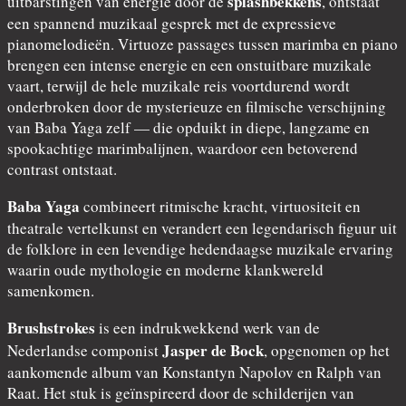
splashbekkens
uitbarstingen van energie door de
, ontstaat
een spannend muzikaal gesprek met de expressieve
pianomelodieën. Virtuoze passages tussen marimba en piano
brengen een intense energie en een onstuitbare muzikale
vaart, terwijl de hele muzikale reis voortdurend wordt
onderbroken door de mysterieuze en filmische verschijning
van Baba Yaga zelf — die opduikt in diepe, langzame en
spookachtige marimbalijnen, waardoor een betoverend
contrast ontstaat.
Baba Yaga
combineert ritmische kracht, virtuositeit en
theatrale vertelkunst en verandert een legendarisch figuur uit
de folklore in een levendige hedendaagse muzikale ervaring
waarin oude mythologie en moderne klankwereld
samenkomen.
Brushstrokes
is een indrukwekkend werk van de
Jasper de Bock
Nederlandse componist
, opgenomen op het
aankomende album van Konstantyn Napolov en Ralph van
Raat. Het stuk is geïnspireerd door de schilderijen van