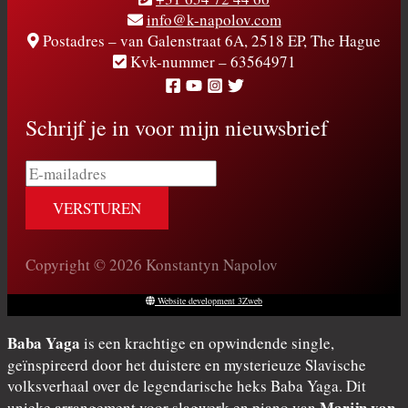
info@k-napolov.com
Postadres – van Galenstraat 6A, 2518 EP, The Hague
Kvk-nummer – 63564971
Schrijf je in voor mijn nieuwsbrief
E-
mailadres
Copyright © 2026 Konstantyn Napolov
Website development 3Zweb
Baba Yaga
is een krachtige en opwindende single,
geïnspireerd door het duistere en mysterieuze Slavische
volksverhaal over de legendarische heks Baba Yaga. Dit
Marijn van
unieke arrangement voor slagwerk en piano van