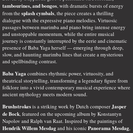
tambourines, and bongos
, with dramatic bursts of energy
splash cymbals
from the
, the piece creates a thrilling
dialogue with the expressive piano melodies. Virtuosic
passages between marimba and piano bring intense energy
and unstoppable momentum, while the entire musical
journey is constantly interrupted by the eerie and cinematic
presence of Baba Yaga herself — emerging through deep,
slow, and haunting marimba lines that create a mysterious
and spellbinding contrast.
Baba Yaga
combines rhythmic power, virtuosity, and
theatrical storytelling, transforming a legendary figure from
folklore into a vivid contemporary musical experience where
ancient mythology meets modern sound.
Brushstrokes
Jasper
is a striking work by Dutch composer
de Bock
, featured on the upcoming album by Konstantyn
Napolov and Ralph van Raat. Inspired by the paintings of
Hendrik Willem Mesdag
Panorama Mesdag
and his iconic
,