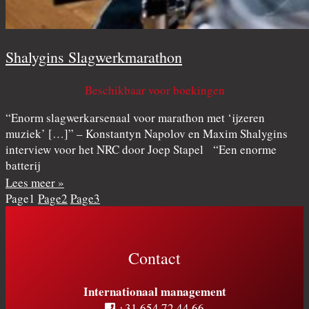
Shalygins Slagwerkmarathon
Beschikbaar voor boekingen
“Enorm slagwerkarsenaal voor marathon met ‘ijzeren
muziek’ […]” – Konstantyn Napolov en Maxim Shalygins
interview voor het NRC door Joep Stapel “Een enorme
batterij
Lees meer »
Page
1
Page
2
Page
3
Contact
Internationaal management
+31 654 72 44 66