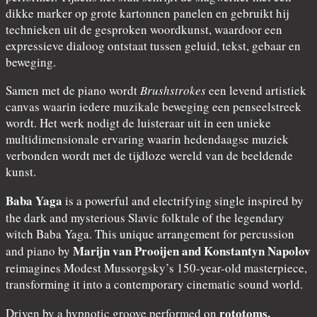
dikke marker op grote kartonnen panelen en gebruikt hij
technieken uit de gesproken woordkunst, waardoor een
expressieve dialoog ontstaat tussen geluid, tekst, gebaar en
beweging.
Samen met de piano wordt
Brushstrokes
een levend artistiek
canvas waarin iedere muzikale beweging een penseelstreek
wordt. Het werk nodigt de luisteraar uit in een unieke
multidimensionale ervaring waarin hedendaagse muziek
verbonden wordt met de tijdloze wereld van de beeldende
kunst.
Baba Yaga
is a powerful and electrifying single inspired by
the dark and mysterious Slavic folktale of the legendary
witch Baba Yaga. This unique arrangement for percussion
Marijn van Prooijen and Konstantyn Napolov
and piano by
reimagines Modest Mussorgsky’s 150-year-old masterpiece,
transforming it into a contemporary cinematic sound world.
rototoms,
Driven by a hypnotic groove performed on