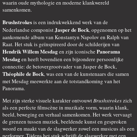
waarin oude mythologie en moderne klankwereld
samenkomen.
Brushstrokes
is een indrukwekkend werk van de
Jasper de Bock
Nederlandse componist
, opgenomen op het
aankomende album van Konstantyn Napolov en Ralph van
Raat. Het stuk is geïnspireerd door de schilderijen van
Hendrik Willem Mesdag
Panorama
en zijn iconische
Mesdag
en heeft bovendien een bijzondere persoonlijke
connectie: de betovergrootvader van Jasper de Bock,
Théophile de Bock
, was een van de kunstenaars die samen
met Mesdag meewerkte aan de totstandkoming van het
Panorama.
Met zijn sterke visuele karakter ontvouwt
Brushstrokes
zich
als een perfecte filmscène in muzikale vorm, waarin klank,
beeld, beweging en verhaal samenkomen. Het werk vervaagt
de grenzen tussen muziek, beeldende kunst en gesproken
woord en maakt van de slagwerker zowel een musicus als een
performer. Tijdens het stuk schrijft de slagwerker met een