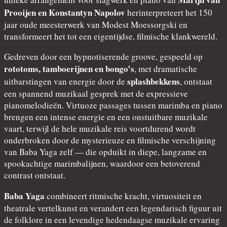
Prooijen en Konstantyn Napolov
herinterpreteert het 150
jaar oude meesterwerk van Modest Moessorgski en
transformeert het tot een eigentijdse, filmische klankwereld.
Gedreven door een hypnotiserende groove, gespeeld op
rototoms, tamboerijnen en bongo’s
, met dramatische
splashbekkens
uitbarstingen van energie door de
, ontstaat
een spannend muzikaal gesprek met de expressieve
pianomelodieën. Virtuoze passages tussen marimba en piano
brengen een intense energie en een onstuitbare muzikale
vaart, terwijl de hele muzikale reis voortdurend wordt
onderbroken door de mysterieuze en filmische verschijning
van Baba Yaga zelf — die opduikt in diepe, langzame en
spookachtige marimbalijnen, waardoor een betoverend
contrast ontstaat.
Baba Yaga
combineert ritmische kracht, virtuositeit en
theatrale vertelkunst en verandert een legendarisch figuur uit
de folklore in een levendige hedendaagse muzikale ervaring