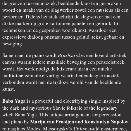
de grenzen tussen muziek, beeldende kunst en gesproken
woord en maakt van de slagwerker zowel een musicus als een
performer. Tijdens het stuk schrijft de slagwerker met een
dikke marker op grote kartonnen panelen en gebruikt hij
technieken uit de gesproken woordkunst, waardoor een
expressieve dialoog ontstaat tussen geluid, tekst, gebaar en
beweging.
Samen met de piano wordt
Brushstrokes
een levend artistiek
canvas waarin iedere muzikale beweging een penseelstreek
wordt. Het werk nodigt de luisteraar uit in een unieke
multidimensionale ervaring waarin hedendaagse muziek
verbonden wordt met de tijdloze wereld van de beeldende
kunst.
Baba Yaga
is a powerful and electrifying single inspired by
the dark and mysterious Slavic folktale of the legendary
witch Baba Yaga. This unique arrangement for percussion
Marijn van Prooijen and Konstantyn Napolov
and piano by
reimagines Modest Mussorgsky’s 150-year-old masterpiece,