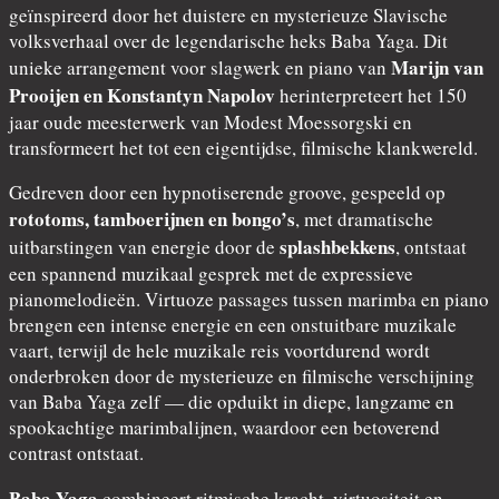
geïnspireerd door het duistere en mysterieuze Slavische
volksverhaal over de legendarische heks Baba Yaga. Dit
Marijn van
unieke arrangement voor slagwerk en piano van
Prooijen en Konstantyn Napolov
herinterpreteert het 150
jaar oude meesterwerk van Modest Moessorgski en
transformeert het tot een eigentijdse, filmische klankwereld.
Gedreven door een hypnotiserende groove, gespeeld op
rototoms, tamboerijnen en bongo’s
, met dramatische
splashbekkens
uitbarstingen van energie door de
, ontstaat
een spannend muzikaal gesprek met de expressieve
pianomelodieën. Virtuoze passages tussen marimba en piano
brengen een intense energie en een onstuitbare muzikale
vaart, terwijl de hele muzikale reis voortdurend wordt
onderbroken door de mysterieuze en filmische verschijning
van Baba Yaga zelf — die opduikt in diepe, langzame en
spookachtige marimbalijnen, waardoor een betoverend
contrast ontstaat.
Baba Yaga
combineert ritmische kracht, virtuositeit en