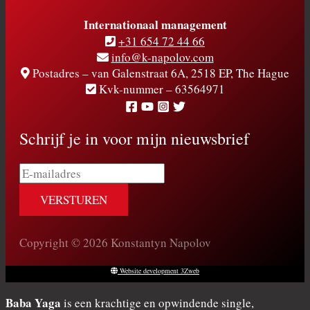
Internationaal management
+31 654 72 44 66
info@k-napolov.com
Postadres – van Galenstraat 6A, 2518 EP, The Hague
Kvk-nummer – 63564971
Schrijf je in voor mijn nieuwsbrief
E-
mailadres
Copyright © 2026 Konstantyn Napolov
Website development 3Zweb
Baba Yaga
is een krachtige en opwindende single,