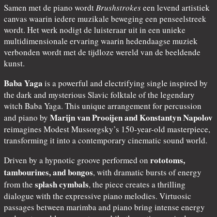
Samen met de piano wordt
Brushstrokes
een levend artistiek
canvas waarin iedere muzikale beweging een penseelstreek
wordt. Het werk nodigt de luisteraar uit in een unieke
multidimensionale ervaring waarin hedendaagse muziek
verbonden wordt met de tijdloze wereld van de beeldende
kunst.
Baba Yaga
is a powerful and electrifying single inspired by
the dark and mysterious Slavic folktale of the legendary
witch Baba Yaga. This unique arrangement for percussion
Marijn van Prooijen and Konstantyn Napolov
and piano by
reimagines Modest Mussorgsky’s 150-year-old masterpiece,
transforming it into a contemporary cinematic sound world.
rototoms,
Driven by a hypnotic groove performed on
tambourines, and bongos
, with dramatic bursts of energy
splash cymbals
from the
, the piece creates a thrilling
dialogue with the expressive piano melodies. Virtuosic
passages between marimba and piano bring intense energy