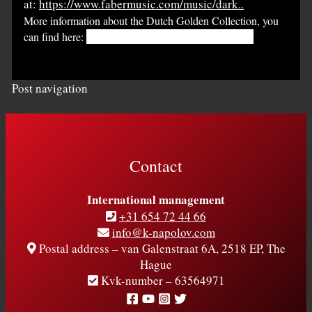
at:
https://www.fabermusic.com/music/dark..
More information about the Dutch Golden Collection, you
can find here:
https://www.dutchgoldencollection.nl/
Post navigation
Contact
International management
+31 654 72 44 66
info@k-napolov.com
Postal address – van Galenstraat 6A, 2518 EP, The
Hague
Kvk-number – 63564971