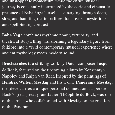
and unstoppable momentum, while the entire musical
journey is constantly interrupted by the eerie and cinematic
presence of Baba Yaga herself — emerging through deep,
slow, and haunting marimba lines that create a mysterious
and spellbinding contrast.
Baba Yaga
combines rhythmic power, virtuosity, and
theatrical storytelling, transforming a legendary figure from
folklore into a vivid contemporary musical experience where
ancient mythology meets modern sound.
Brushstrokes
Jasper
is a striking work by Dutch composer
de Bock
, featured on the upcoming album by Konstantyn
Napolov and Ralph van Raat. Inspired by the paintings of
Hendrik Willem Mesdag
Panorama Mesdag
and his iconic
,
the piece carries a unique personal connection: Jasper de
Théophile de Bock
Bock’s great-great-grandfather,
, was one
of the artists who collaborated with Mesdag on the creation
of the Panorama.