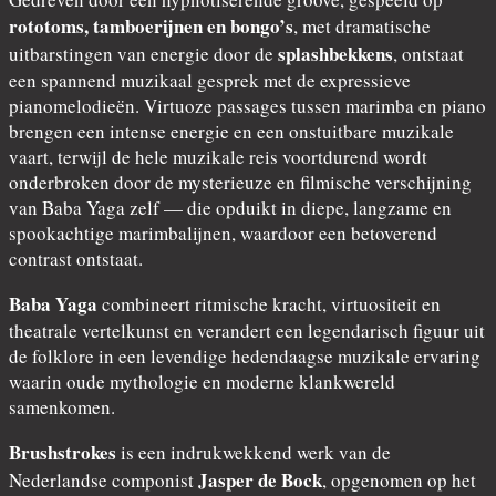
rototoms, tamboerijnen en bongo’s
, met dramatische
splashbekkens
uitbarstingen van energie door de
, ontstaat
een spannend muzikaal gesprek met de expressieve
pianomelodieën. Virtuoze passages tussen marimba en piano
brengen een intense energie en een onstuitbare muzikale
vaart, terwijl de hele muzikale reis voortdurend wordt
onderbroken door de mysterieuze en filmische verschijning
van Baba Yaga zelf — die opduikt in diepe, langzame en
spookachtige marimbalijnen, waardoor een betoverend
contrast ontstaat.
Baba Yaga
combineert ritmische kracht, virtuositeit en
theatrale vertelkunst en verandert een legendarisch figuur uit
de folklore in een levendige hedendaagse muzikale ervaring
waarin oude mythologie en moderne klankwereld
samenkomen.
Brushstrokes
is een indrukwekkend werk van de
Jasper de Bock
Nederlandse componist
, opgenomen op het