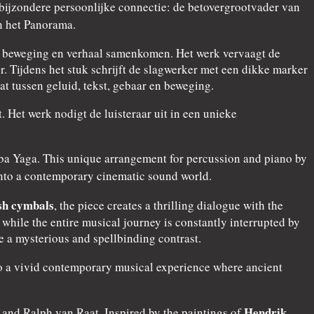
bijzondere persoonlijke connectie: de betovergrootvader van
n het Panorama.
d, beweging en verhaal samenkomen. Het werk vervaagt de
 Tijdens het stuk schrijft de slagwerker met een dikke marker
t tussen geluid, tekst, gebaar en beweging.
 Het werk nodigt de luisteraar uit in een unieke
Baba Yaga. This unique arrangement for percussion and piano by
nto a contemporary cinematic sound world.
sh cymbals
, the piece creates a thrilling dialogue with the
ile the entire musical journey is constantly interrupted by
 a mysterious and spellbinding contrast.
nto a vivid contemporary musical experience where ancient
Hendrik
and Ralph van Raat. Inspired by the paintings of