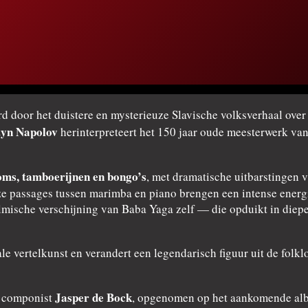
rd door het duistere en mysterieuze Slavische volksverhaal ove
tyn Napolov
herinterpreteert het 150 jaar oude meesterwerk van
oms, tamboerijnen en bongo’s
, met dramatische uitbarstingen 
 passages tussen marimba en piano brengen een intense energie
ilmische verschijning van Baba Yaga zelf — die opduikt in die
rale vertelkunst en verandert een legendarisch figuur uit de fol
Jasper de Bock
e componist
, opgenomen op het aankomende alb