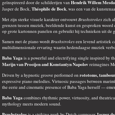
Hendrik Willem Mesd
geïnspireerd door de schilderijen van
Théophile de Bock
Jasper de Bock,
, was een van de kunstena
Met zijn sterke visuele karakter ontvouwt
Brushstrokes
zich a
grenzen tussen muziek, beeldende kunst en gesproken woord en
op grote kartonnen panelen en gebruikt hij technieken uit de 
Samen met de piano wordt
Brushstrokes
een levend artistiek 
multidimensionale ervaring waarin hedendaagse muziek verbon
Baba Yaga
is a powerful and electrifying single inspired by 
Marijn van Prooijen and Konstantyn Napolov
reimagines Mod
rototoms, tambour
Driven by a hypnotic groove performed on
expressive piano melodies. Virtuosic passages between marimb
the eerie and cinematic presence of Baba Yaga herself — emerg
Baba Yaga
combines rhythmic power, virtuosity, and theatrica
mythology meets modern sound.
Brushstrokes
Jasper de
is a striking work by Dutch composer