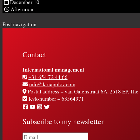
December 10
Afternoon
Post navigation
Contact
International management
+31 654 72 44 66
info@k-napolov.com
Postal address – van Galenstraat 6A, 2518 EP, Th
Kvk-number – 63564971
Subscribe to my newsletter
E-