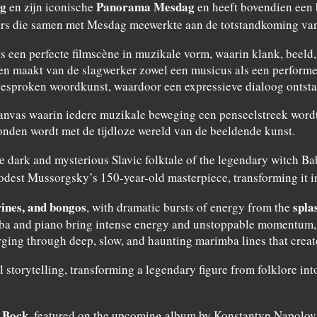
ag
Panorama Mesdag
en zijn iconische
en heeft bovendien een 
ars die samen met Mesdag meewerkte aan de totstandkoming va
ls een perfecte filmscène in muzikale vorm, waarin klank, beel
 maakt van de slagwerker zowel een musicus als een performer.
gesproken woordkunst, waardoor een expressieve dialoog ontstaa
canvas waarin iedere muzikale beweging een penseelstreek wordt.
den wordt met de tijdloze wereld van de beeldende kunst.
the dark and mysterious Slavic folktale of the legendary witch 
est Mussorgsky’s 150-year-old masterpiece, transforming it i
ines, and bongos
spla
, with dramatic bursts of energy from the
a and piano bring intense energy and unstoppable momentum, wh
ing through deep, slow, and haunting marimba lines that create
l storytelling, transforming a legendary figure from folklore i
 Bock
, featured on the upcoming album by Konstantyn Napolov 