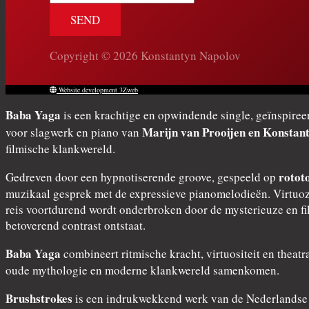
mail
Copyright © 2026 Konstantyn Napolov
Website development 3Zweb
Baba Yaga
is een krachtige en opwindende single, geïnspiree
Marijn van Prooijen en Konstan
voor slagwerk en piano van
filmische klankwereld.
rotot
Gedreven door een hypnotiserende groove, gespeeld op
muzikaal gesprek met de expressieve pianomelodieën. Virtuoze
reis voortdurend wordt onderbroken door de mysterieuze en f
betoverend contrast ontstaat.
Baba Yaga
combineert ritmische kracht, virtuositeit en theat
oude mythologie en moderne klankwereld samenkomen.
Brushstrokes
is een indrukwekkend werk van de Nederlands