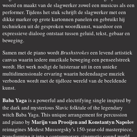
woord en maakt van de slagwerker zowel een musicus als een
performer. Tijdens het stuk schrijft de slagwerker met een
dikke marker op grote kartonnen panelen en gebruikt hij
technieken uit de gesproken woordkunst, waardoor een
expressieve dialoog ontstaat tussen geluid, tekst, gebaar en
beweging.
Samen met de piano wordt
Brushstrokes
een levend artistiek
canvas waarin iedere muzikale beweging een penseelstreek
wordt. Het werk nodigt de luisteraar uit in een unieke
multidimensionale ervaring waarin hedendaagse muziek
verbonden wordt met de tijdloze wereld van de beeldende
kunst.
Baba Yaga
is a powerful and electrifying single inspired by
the dark and mysterious Slavic folktale of the legendary
witch Baba Yaga. This unique arrangement for percussion
Marijn van Prooijen and Konstantyn Napolov
and piano by
reimagines Modest Mussorgsky’s 150-year-old masterpiece,
transforming it into a contemporary cinematic sound world.