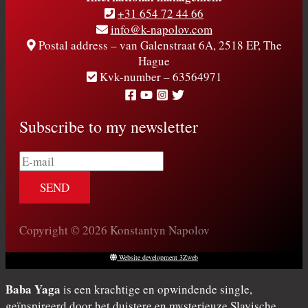
+31 654 72 44 66
info@k-napolov.com
Postal address – van Galenstraat 6A, 2518 EP, The
Hague
Kvk-number – 63564971
Subscribe to my newsletter
E-
mail
Copyright © 2026 Konstantyn Napolov
Website development 3Zweb
Baba Yaga
is een krachtige en opwindende single,
geïnspireerd door het duistere en mysterieuze Slavische