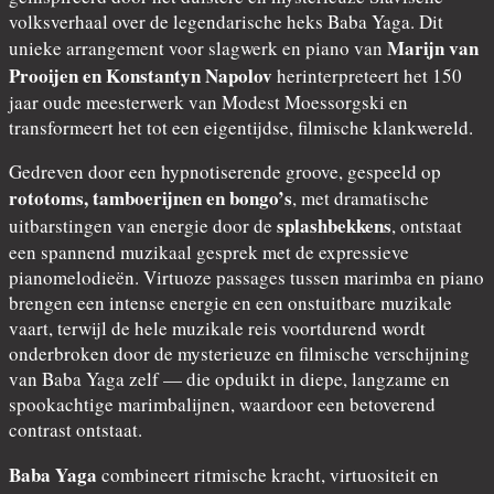
volksverhaal over de legendarische heks Baba Yaga. Dit
Marijn van
unieke arrangement voor slagwerk en piano van
Prooijen en Konstantyn Napolov
herinterpreteert het 150
jaar oude meesterwerk van Modest Moessorgski en
transformeert het tot een eigentijdse, filmische klankwereld.
Gedreven door een hypnotiserende groove, gespeeld op
rototoms, tamboerijnen en bongo’s
, met dramatische
splashbekkens
uitbarstingen van energie door de
, ontstaat
een spannend muzikaal gesprek met de expressieve
pianomelodieën. Virtuoze passages tussen marimba en piano
brengen een intense energie en een onstuitbare muzikale
vaart, terwijl de hele muzikale reis voortdurend wordt
onderbroken door de mysterieuze en filmische verschijning
van Baba Yaga zelf — die opduikt in diepe, langzame en
spookachtige marimbalijnen, waardoor een betoverend
contrast ontstaat.
Baba Yaga
combineert ritmische kracht, virtuositeit en