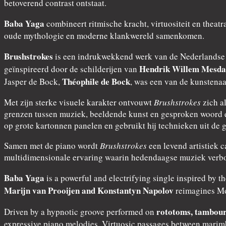
betoverend contrast ontstaat.
Baba Yaga
combineert ritmische kracht, virtuositeit en theat
oude mythologie en moderne klankwereld samenkomen.
Brushstrokes
is een indrukwekkend werk van de Nederlands
Hendrik Willem Mesd
geïnspireerd door de schilderijen van
Théophile de Bock
Jasper de Bock,
, was een van de kunstena
Met zijn sterke visuele karakter ontvouwt
Brushstrokes
zich a
grenzen tussen muziek, beeldende kunst en gesproken woord en
op grote kartonnen panelen en gebruikt hij technieken uit de 
Samen met de piano wordt
Brushstrokes
een levend artistiek 
multidimensionale ervaring waarin hedendaagse muziek verbon
Baba Yaga
is a powerful and electrifying single inspired by 
Marijn van Prooijen and Konstantyn Napolov
reimagines Mod
rototoms, tambour
Driven by a hypnotic groove performed on
expressive piano melodies. Virtuosic passages between marimb