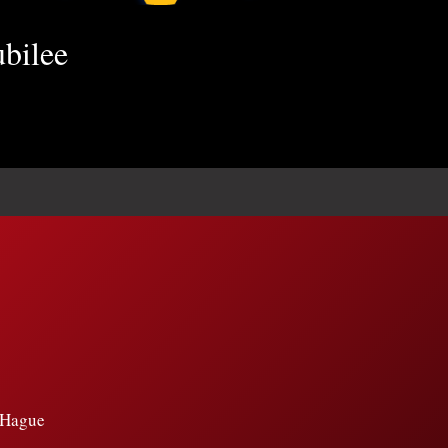
ubilee
e Hague