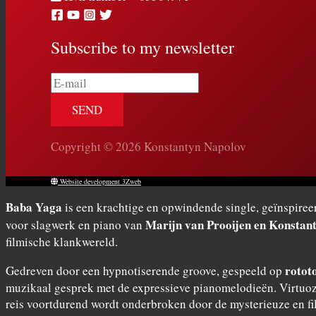
Subscribe to my newsletter
E-
mail
Copyright © 2026 Konstantyn Napolov
Website development 3Zweb
Baba Yaga
is een krachtige en opwindende single, geïnspiree
Marijn van Prooijen en Konstan
voor slagwerk en piano van
filmische klankwereld.
rotot
Gedreven door een hypnotiserende groove, gespeeld op
muzikaal gesprek met de expressieve pianomelodieën. Virtuoze
reis voortdurend wordt onderbroken door de mysterieuze en f