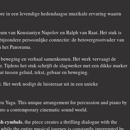
klore in een levendige hedendaagse muzikale ervaring waarin
um van Konstantyn Napolov en Ralph van Raat. Het stuk is
bijzondere persoonlijke connectie: de betovergrootvader van
n het Panorama.
d, beweging en verhaal samenkomen. Het werk vervaagt de
 Tijdens het stuk schrijft de slagwerker met een dikke marker
t tussen geluid, tekst, gebaar en beweging.
 Het werk nodigt de luisteraar uit in een unieke
Baba Yaga. This unique arrangement for percussion and piano by
nto a contemporary cinematic sound world.
sh cymbals
, the piece creates a thrilling dialogue with the
ile the entire musical journey is constantly interrupted by