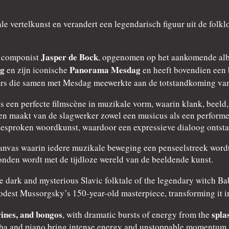
rale vertelkunst en verandert een legendarisch figuur uit de fol
Jasper de Bock
e componist
, opgenomen op het aankomende alb
ag
Panorama Mesdag
en zijn iconische
en heeft bovendien een 
ars die samen met Mesdag meewerkte aan de totstandkoming va
ls een perfecte filmscène in muzikale vorm, waarin klank, beel
 maakt van de slagwerker zowel een musicus als een performer.
gesproken woordkunst, waardoor een expressieve dialoog ontstaa
canvas waarin iedere muzikale beweging een penseelstreek wordt.
den wordt met de tijdloze wereld van de beeldende kunst.
the dark and mysterious Slavic folktale of the legendary witch 
est Mussorgsky’s 150-year-old masterpiece, transforming it i
ines, and bongos
spla
, with dramatic bursts of energy from the
a and piano bring intense energy and unstoppable momentum, wh