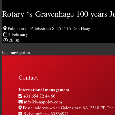
Rotary ‘s-Gravenhage 100 years J
Paleiskerk - Paleisstraat 8, 2514 JA Den Haag
2 February
20:00
Post navigation
Contact
International management
+31 654 72 44 66
info@k-napolov.com
Postal address – van Galenstraat 6A, 2518 EP, Th
Kvk-number – 63564971