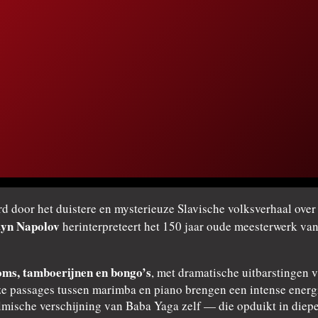
rd door het duistere en mysterieuze Slavische volksverhaal ove
tyn Napolov
herinterpreteert het 150 jaar oude meesterwerk van
oms, tamboerijnen en bongo’s
, met dramatische uitbarstingen 
 passages tussen marimba en piano brengen een intense energie
ilmische verschijning van Baba Yaga zelf — die opduikt in die