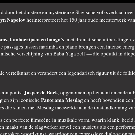
rd door het duistere en mysterieuze Slavische volksverhaal ove
tyn Napolov
herinterpreteert het 150 jaar oude meesterwerk van
oms, tamboerijnen en bongo’s
, met dramatische uitbarstingen 
 passages tussen marimba en piano brengen een intense energie
ilmische verschijning van Baba Yaga zelf — die opduikt in die
rale vertelkunst en verandert een legendarisch figuur uit de fol
Jasper de Bock
e componist
, opgenomen op het aankomende alb
ag
Panorama Mesdag
en zijn iconische
en heeft bovendien een 
ars die samen met Mesdag meewerkte aan de totstandkoming va
ls een perfecte filmscène in muzikale vorm, waarin klank, beel
 maakt van de slagwerker zowel een musicus als een performer.
gesproken woordkunst, waardoor een expressieve dialoog ontstaa