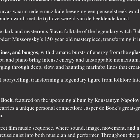
canvas waarin iedere muzikale beweging een penseelstreek wordt.
den wordt met de tijdloze wereld van de beeldende kunst.
the dark and mysterious Slavic folktale of the legendary witch 
est Mussorgsky’s 150-year-old masterpiece, transforming it i
ines, and bongos
spla
, with dramatic bursts of energy from the
a and piano bring intense energy and unstoppable momentum, wh
ing through deep, slow, and haunting marimba lines that create
l storytelling, transforming a legendary figure from folklore i
 Bock
, featured on the upcoming album by Konstantyn Napolov 
 carries a unique personal connection: Jasper de Bock’s great-g
a.
fect film music sequence, where sound, image, movement, and n
rcussionist into both musician and performer. Throughout the pi