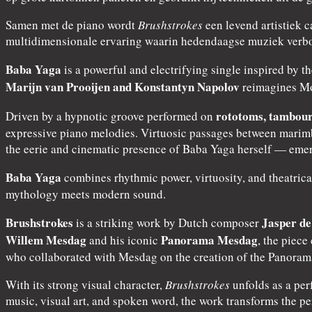
Samen met de piano wordt
Brushstrokes
een levend artistiek 
multidimensionale ervaring waarin hedendaagse muziek verbon
Baba Yaga
is a powerful and electrifying single inspired by 
Marijn van Prooijen and Konstantyn Napolov
reimagines Mod
rototoms, tambour
Driven by a hypnotic groove performed on
expressive piano melodies. Virtuosic passages between marimb
the eerie and cinematic presence of Baba Yaga herself — emerg
Baba Yaga
combines rhythmic power, virtuosity, and theatrica
mythology meets modern sound.
Brushstrokes
Jasper de
is a striking work by Dutch composer
Willem Mesdag
Panorama Mesdag
and his iconic
, the piece
who collaborated with Mesdag on the creation of the Panoram
With its strong visual character,
Brushstrokes
unfolds as a per
music, visual art, and spoken word, the work transforms the pe