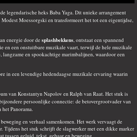
r de legendarische heks Baba Yaga. Dit unieke arrangement
 Modest Moessorgski en transformeert het tot een eigentijdse,
splashbekkens
van energie door de
, ontstaat een spannend
 en een onstuitbare muzikale vaart, terwijl de hele muzikale
pe, langzame en spookachtige marimbalijnen, waardoor een
klore in een levendige hedendaagse muzikale ervaring waarin
um van Konstantyn Napolov en Ralph van Raat. Het stuk is
bijzondere persoonlijke connectie: de betovergrootvader van
n het Panorama.
d, beweging en verhaal samenkomen. Het werk vervaagt de
 Tijdens het stuk schrijft de slagwerker met een dikke marker
t tussen geluid, tekst, gebaar en beweging.