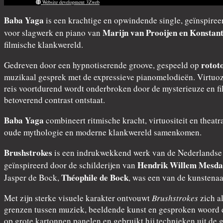
Website development 3Zweb
Baba Yaga
is een krachtige en opwindende single, geïnspiree
Marijn van Prooijen en Konstan
voor slagwerk en piano van
filmische klankwereld.
rotot
Gedreven door een hypnotiserende groove, gespeeld op
muzikaal gesprek met de expressieve pianomelodieën. Virtuoze
reis voortdurend wordt onderbroken door de mysterieuze en f
betoverend contrast ontstaat.
Baba Yaga
combineert ritmische kracht, virtuositeit en theat
oude mythologie en moderne klankwereld samenkomen.
Brushstrokes
is een indrukwekkend werk van de Nederlands
Hendrik Willem Mesd
geïnspireerd door de schilderijen van
Théophile de Bock
Jasper de Bock,
, was een van de kunstena
Met zijn sterke visuele karakter ontvouwt
Brushstrokes
zich a
grenzen tussen muziek, beeldende kunst en gesproken woord en
op grote kartonnen panelen en gebruikt hij technieken uit de 