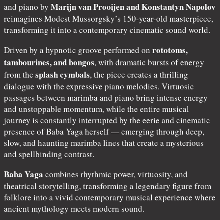
Marijn van Prooijen and Konstantyn Napolov
and piano by
reimagines Modest Mussorgsky’s 150-year-old masterpiece,
transforming it into a contemporary cinematic sound world.
rototoms,
Driven by a hypnotic groove performed on
tambourines, and bongos
, with dramatic bursts of energy
splash cymbals
from the
, the piece creates a thrilling
dialogue with the expressive piano melodies. Virtuosic
passages between marimba and piano bring intense energy
and unstoppable momentum, while the entire musical
journey is constantly interrupted by the eerie and cinematic
presence of Baba Yaga herself — emerging through deep,
slow, and haunting marimba lines that create a mysterious
and spellbinding contrast.
Baba Yaga
combines rhythmic power, virtuosity, and
theatrical storytelling, transforming a legendary figure from
folklore into a vivid contemporary musical experience where
ancient mythology meets modern sound.