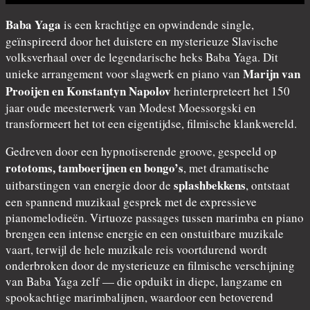
Baba Yaga
is een krachtige en opwindende single,
geïnspireerd door het duistere en mysterieuze Slavische
volksverhaal over de legendarische heks Baba Yaga. Dit
Marijn van
unieke arrangement voor slagwerk en piano van
Prooijen en Konstantyn Napolov
herinterpreteert het 150
jaar oude meesterwerk van Modest Moessorgski en
transformeert het tot een eigentijdse, filmische klankwereld.
Gedreven door een hypnotiserende groove, gespeeld op
rototoms, tamboerijnen en bongo’s
, met dramatische
splashbekkens
uitbarstingen van energie door de
, ontstaat
een spannend muzikaal gesprek met de expressieve
pianomelodieën. Virtuoze passages tussen marimba en piano
brengen een intense energie en een onstuitbare muzikale
vaart, terwijl de hele muzikale reis voortdurend wordt
onderbroken door de mysterieuze en filmische verschijning
van Baba Yaga zelf — die opduikt in diepe, langzame en
spookachtige marimbalijnen, waardoor een betoverend