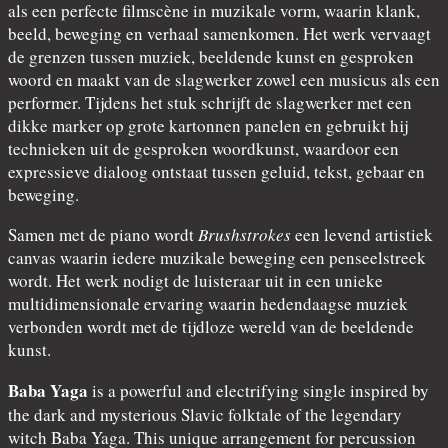
als een perfecte filmscène in muzikale vorm, waarin klank,
beeld, beweging en verhaal samenkomen. Het werk vervaagt
de grenzen tussen muziek, beeldende kunst en gesproken
woord en maakt van de slagwerker zowel een musicus als een
performer. Tijdens het stuk schrijft de slagwerker met een
dikke marker op grote kartonnen panelen en gebruikt hij
technieken uit de gesproken woordkunst, waardoor een
expressieve dialoog ontstaat tussen geluid, tekst, gebaar en
beweging.
Samen met de piano wordt
Brushstrokes
een levend artistiek
canvas waarin iedere muzikale beweging een penseelstreek
wordt. Het werk nodigt de luisteraar uit in een unieke
multidimensionale ervaring waarin hedendaagse muziek
verbonden wordt met de tijdloze wereld van de beeldende
kunst.
Baba Yaga
is a powerful and electrifying single inspired by
the dark and mysterious Slavic folktale of the legendary
witch Baba Yaga. This unique arrangement for percussion