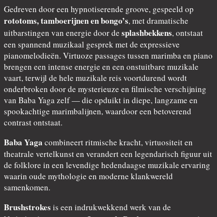
Gedreven door een hypnotiserende groove, gespeeld op
rototoms, tamboerijnen en bongo’s
, met dramatische
splashbekkens
uitbarstingen van energie door de
, ontstaat
een spannend muzikaal gesprek met de expressieve
pianomelodieën. Virtuoze passages tussen marimba en piano
brengen een intense energie en een onstuitbare muzikale
vaart, terwijl de hele muzikale reis voortdurend wordt
onderbroken door de mysterieuze en filmische verschijning
van Baba Yaga zelf — die opduikt in diepe, langzame en
spookachtige marimbalijnen, waardoor een betoverend
contrast ontstaat.
Baba Yaga
combineert ritmische kracht, virtuositeit en
theatrale vertelkunst en verandert een legendarisch figuur uit
de folklore in een levendige hedendaagse muzikale ervaring
waarin oude mythologie en moderne klankwereld
samenkomen.
Brushstrokes
is een indrukwekkend werk van de