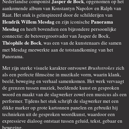
Jasper de Bock
Nederlandse componist
, opgenomen op het
aankomende album van Konstantyn Napolov en Ralph van
Raat. Het stuk is geïnspireerd door de schilderijen van
Hendrik Willem Mesdag
Panorama
en zijn iconische
Mesdag
en heeft bovendien een bijzondere persoonlijke
connectie: de betovergrootvader van Jasper de Bock,
Théophile de Bock
, was een van de kunstenaars die samen
met Mesdag meewerkte aan de totstandkoming van het
Panorama.
Met zijn sterke visuele karakter ontvouwt
Brushstrokes
zich
als een perfecte filmscène in muzikale vorm, waarin klank,
beeld, beweging en verhaal samenkomen. Het werk vervaagt
de grenzen tussen muziek, beeldende kunst en gesproken
woord en maakt van de slagwerker zowel een musicus als een
performer. Tijdens het stuk schrijft de slagwerker met een
dikke marker op grote kartonnen panelen en gebruikt hij
technieken uit de gesproken woordkunst, waardoor een
expressieve dialoog ontstaat tussen geluid, tekst, gebaar en
beweging.