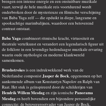
brengen een intense energie en een onstuitbare muzikale
vaart, terwijl de hele muzikale reis voortdurend wordt
onderbroken door de mysterieuze en filmische verschijning
van Baba Yaga zelf — die opduikt in diepe, langzame en
spookachtige marimbalijnen, waardoor een betoverend
contrast ontstaat.
Baba Yaga
combineert ritmische kracht, virtuositeit en
theatrale vertelkunst en verandert een legendarisch figuur uit
de folklore in een levendige hedendaagse muzikale ervaring
waarin oude mythologie en moderne klankwereld
samenkomen.
Brushstrokes
is een indrukwekkend werk van de
Jasper de Bock
Nederlandse componist
, opgenomen op het
aankomende album van Konstantyn Napolov en Ralph van
Raat. Het stuk is geïnspireerd door de schilderijen van
Hendrik Willem Mesdag
Panorama
en zijn iconische
Mesdag
en heeft bovendien een bijzondere persoonlijke
connectie: de betovergrootvader van Jasper de Bock,