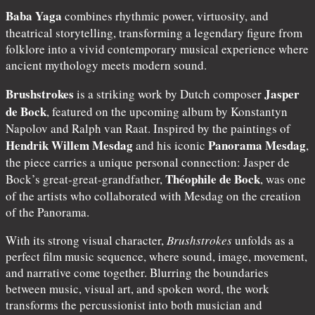
Baba Yaga
combines rhythmic power, virtuosity, and
theatrical storytelling, transforming a legendary figure from
folklore into a vivid contemporary musical experience where
ancient mythology meets modern sound.
Brushstrokes
Jasper
is a striking work by Dutch composer
de Bock
, featured on the upcoming album by Konstantyn
Napolov and Ralph van Raat. Inspired by the paintings of
Hendrik Willem Mesdag
Panorama Mesdag
and his iconic
,
the piece carries a unique personal connection: Jasper de
Théophile de Bock
Bock’s great-great-grandfather,
, was one
of the artists who collaborated with Mesdag on the creation
of the Panorama.
With its strong visual character,
Brushstrokes
unfolds as a
perfect film music sequence, where sound, image, movement,
and narrative come together. Blurring the boundaries
between music, visual art, and spoken word, the work
transforms the percussionist into both musician and