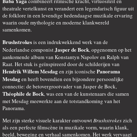
Baba Yaga
combineert ritmische kracht, virtuositeit en
theatrale vertelkunst en verandert een legendarisch figuur uit
de folklore in een levendige hedendaagse muzikale ervaring
waarin oude mythologie en moderne klankwereld
samenkomen.
Brushstrokes
is een indrukwekkend werk van de
Jasper de Bock
Nederlandse componist
, opgenomen op het
aankomende album van Konstantyn Napolov en Ralph van
Raat. Het stuk is geïnspireerd door de schilderijen van
Hendrik Willem Mesdag
Panorama
en zijn iconische
Mesdag
en heeft bovendien een bijzondere persoonlijke
connectie: de betovergrootvader van Jasper de Bock,
Théophile de Bock
, was een van de kunstenaars die samen
met Mesdag meewerkte aan de totstandkoming van het
Panorama.
Met zijn sterke visuele karakter ontvouwt
Brushstrokes
zich
als een perfecte filmscène in muzikale vorm, waarin klank,
beeld, beweging en verhaal samenkomen. Het werk vervaagt