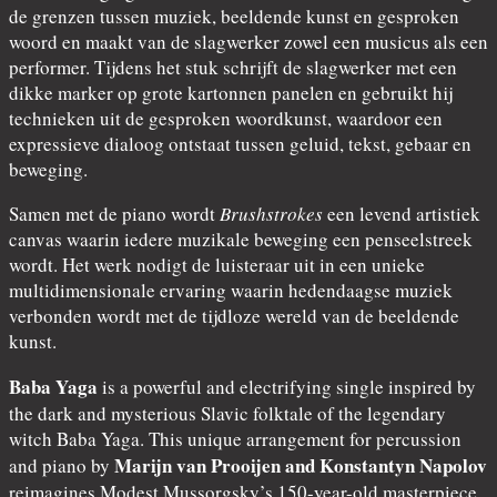
de grenzen tussen muziek, beeldende kunst en gesproken
woord en maakt van de slagwerker zowel een musicus als een
performer. Tijdens het stuk schrijft de slagwerker met een
dikke marker op grote kartonnen panelen en gebruikt hij
technieken uit de gesproken woordkunst, waardoor een
expressieve dialoog ontstaat tussen geluid, tekst, gebaar en
beweging.
Samen met de piano wordt
Brushstrokes
een levend artistiek
canvas waarin iedere muzikale beweging een penseelstreek
wordt. Het werk nodigt de luisteraar uit in een unieke
multidimensionale ervaring waarin hedendaagse muziek
verbonden wordt met de tijdloze wereld van de beeldende
kunst.
Baba Yaga
is a powerful and electrifying single inspired by
the dark and mysterious Slavic folktale of the legendary
witch Baba Yaga. This unique arrangement for percussion
Marijn van Prooijen and Konstantyn Napolov
and piano by
reimagines Modest Mussorgsky’s 150-year-old masterpiece,