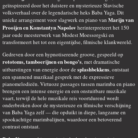
geïnspireerd door het duistere en mysterieuze Slavische
volksverhaal over de legendarische heks Baba Yaga. Dit
Marijn van
unieke arrangement voor slagwerk en piano van
Prooijen en Konstantyn Napolov
herinterpreteert het 150
jaar oude meesterwerk van Modest Moessorgski en
transformeert het tot een eigentijdse, filmische klankwereld.
Gedreven door een hypnotiserende groove, gespeeld op
rototoms, tamboerijnen en bongo’s
, met dramatische
splashbekkens
uitbarstingen van energie door de
, ontstaat
een spannend muzikaal gesprek met de expressieve
pianomelodieën. Virtuoze passages tussen marimba en piano
brengen een intense energie en een onstuitbare muzikale
vaart, terwijl de hele muzikale reis voortdurend wordt
onderbroken door de mysterieuze en filmische verschijning
van Baba Yaga zelf — die opduikt in diepe, langzame en
spookachtige marimbalijnen, waardoor een betoverend
contrast ontstaat.