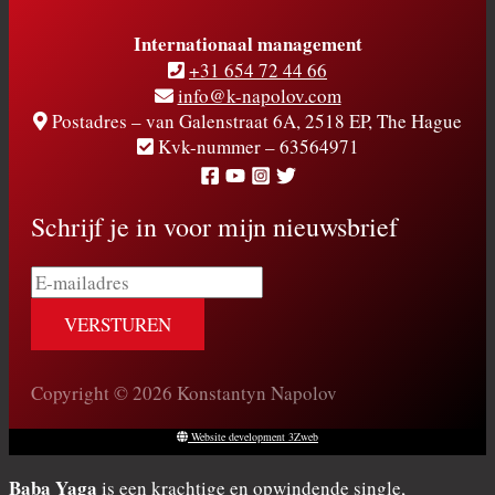
Internationaal management
+31 654 72 44 66
info@k-napolov.com
Postadres – van Galenstraat 6A, 2518 EP, The Hague
Kvk-nummer – 63564971
Schrijf je in voor mijn nieuwsbrief
E-
mailadres
Copyright © 2026 Konstantyn Napolov
Website development 3Zweb
Baba Yaga
is een krachtige en opwindende single,