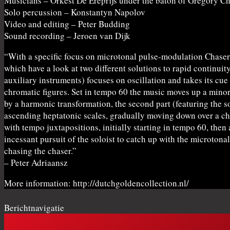
Musicians – Orkest De Ereprijs under the baton of Gregory Ch
Solo percussion – Konstantyn Napolov
Video and editing – Peter Budding
Sound recording – Jeroen van Dijk
“With a specific focus on microtonal pulse-modulation Chaser is
which have a look at two different solutions to rapid continui
auxiliary instruments) focuses on oscillation and takes its cue
chromatic figures. Set in tempo 60 the music moves up a minor
by a harmonic transformation, the second part (featuring the s
ascending heptatonic scales, gradually moving down over a chr
with tempo juxtapositions, initially starting in tempo 60, the
incessant pursuit of the soloist to catch up with the microton
chasing the chaser.”
– Peter Adriaansz
More information: http://dutchgoldencollection.nl/
Berichtnavigatie