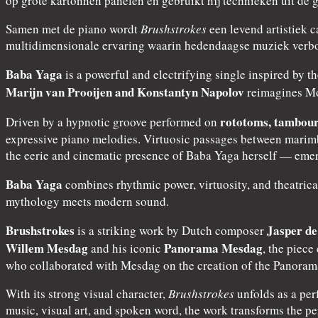
op grote kartonnen panelen en gebruikt hij technieken uit de 
Samen met de piano wordt
Brushstrokes
een levend artistiek 
multidimensionale ervaring waarin hedendaagse muziek verbon
Baba Yaga
is a powerful and electrifying single inspired by 
Marijn van Prooijen and Konstantyn Napolov
reimagines Mod
rototoms, tambour
Driven by a hypnotic groove performed on
expressive piano melodies. Virtuosic passages between marimb
the eerie and cinematic presence of Baba Yaga herself — emerg
Baba Yaga
combines rhythmic power, virtuosity, and theatrica
mythology meets modern sound.
Brushstrokes
Jasper de
is a striking work by Dutch composer
Willem Mesdag
Panorama Mesdag
and his iconic
, the piece
who collaborated with Mesdag on the creation of the Panoram
With its strong visual character,
Brushstrokes
unfolds as a per
music, visual art, and spoken word, the work transforms the pe