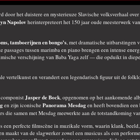
rd door het duistere en mysterieuze Slavische volksverhaal ove
tyn Napolov
herinterpreteert het 150 jaar oude meesterwerk van
oms, tamboerijnen en bongo’s
, met dramatische uitbarstingen 
 passages tussen marimba en piano brengen een intense energie
ilmische verschijning van Baba Yaga zelf — die opduikt in die
rale vertelkunst en verandert een legendarisch figuur uit de fol
Jasper de Bock
e componist
, opgenomen op het aankomende alb
ag
Panorama Mesdag
en zijn iconische
en heeft bovendien een 
ars die samen met Mesdag meewerkte aan de totstandkoming va
ls een perfecte filmscène in muzikale vorm, waarin klank, beel
 maakt van de slagwerker zowel een musicus als een performer.