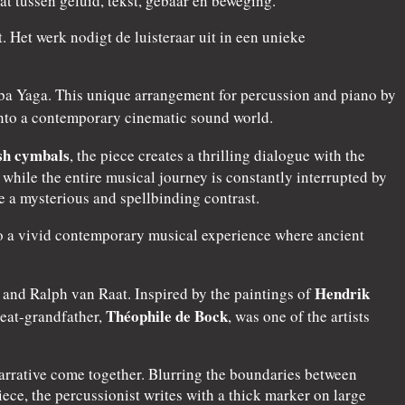
t tussen geluid, tekst, gebaar en beweging.
 Het werk nodigt de luisteraar uit in een unieke
Baba Yaga. This unique arrangement for percussion and piano by
nto a contemporary cinematic sound world.
sh cymbals
, the piece creates a thrilling dialogue with the
ile the entire musical journey is constantly interrupted by
 a mysterious and spellbinding contrast.
nto a vivid contemporary musical experience where ancient
Hendrik
and Ralph van Raat. Inspired by the paintings of
Théophile de Bock
reat-grandfather,
, was one of the artists
arrative come together. Blurring the boundaries between
ece, the percussionist writes with a thick marker on large