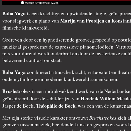
Website development 3Zweb
Baba Yaga
is een krachtige en opwindende single, geïnspiree
Marijn van Prooijen en Konstan
voor slagwerk en piano van
filmische klankwereld.
rotot
Gedreven door een hypnotiserende groove, gespeeld op
muzikaal gesprek met de expressieve pianomelodieën. Virtuoze
reis voortdurend wordt onderbroken door de mysterieuze en f
betoverend contrast ontstaat.
Baba Yaga
combineert ritmische kracht, virtuositeit en theat
oude mythologie en moderne klankwereld samenkomen.
Brushstrokes
is een indrukwekkend werk van de Nederlands
Hendrik Willem Mesd
geïnspireerd door de schilderijen van
Théophile de Bock
Jasper de Bock,
, was een van de kunstena
Met zijn sterke visuele karakter ontvouwt
Brushstrokes
zich a
grenzen tussen muziek, beeldende kunst en gesproken woord en