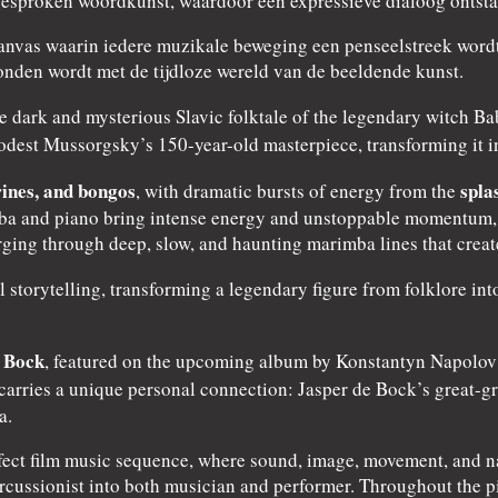
gesproken woordkunst, waardoor een expressieve dialoog ontstaa
canvas waarin iedere muzikale beweging een penseelstreek wordt.
den wordt met de tijdloze wereld van de beeldende kunst.
the dark and mysterious Slavic folktale of the legendary witch 
est Mussorgsky’s 150-year-old masterpiece, transforming it i
ines, and bongos
spla
, with dramatic bursts of energy from the
a and piano bring intense energy and unstoppable momentum, wh
ing through deep, slow, and haunting marimba lines that create
l storytelling, transforming a legendary figure from folklore i
 Bock
, featured on the upcoming album by Konstantyn Napolov 
 carries a unique personal connection: Jasper de Bock’s great-g
a.
fect film music sequence, where sound, image, movement, and n
rcussionist into both musician and performer. Throughout the pi