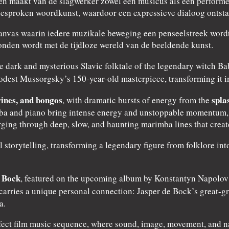
 maakt van de slagwerker zowel een musicus als een performer.
gesproken woordkunst, waardoor een expressieve dialoog ontstaa
canvas waarin iedere muzikale beweging een penseelstreek wordt.
den wordt met de tijdloze wereld van de beeldende kunst.
the dark and mysterious Slavic folktale of the legendary witch 
est Mussorgsky’s 150-year-old masterpiece, transforming it i
ines, and bongos
spla
, with dramatic bursts of energy from the
a and piano bring intense energy and unstoppable momentum, wh
ing through deep, slow, and haunting marimba lines that create
l storytelling, transforming a legendary figure from folklore i
 Bock
, featured on the upcoming album by Konstantyn Napolov 
 carries a unique personal connection: Jasper de Bock’s great-g
a.
fect film music sequence, where sound, image, movement, and n