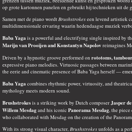
grenzen tussen muziek, beeldende kunst en gesproken woord en
op grote kartonnen panelen en gebruikt hij technieken uit de 
Samen met de piano wordt
Brushstrokes
een levend artistiek 
multidimensionale ervaring waarin hedendaagse muziek verbon
Baba Yaga
is a powerful and electrifying single inspired by 
Marijn van Prooijen and Konstantyn Napolov
reimagines Mod
rototoms, tambour
Driven by a hypnotic groove performed on
expressive piano melodies. Virtuosic passages between marimb
the eerie and cinematic presence of Baba Yaga herself — emerg
Baba Yaga
combines rhythmic power, virtuosity, and theatrica
mythology meets modern sound.
Brushstrokes
Jasper de
is a striking work by Dutch composer
Willem Mesdag
Panorama Mesdag
and his iconic
, the piece
who collaborated with Mesdag on the creation of the Panoram
With its strong visual character,
Brushstrokes
unfolds as a per