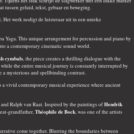
 Tijdens het stuk schrijft de slagwerker met een dikke marker
t tussen geluid, tekst, gebaar en beweging.
 Het werk nodigt de luisteraar uit in een unieke
Baba Yaga. This unique arrangement for percussion and piano by
nto a contemporary cinematic sound world.
sh cymbals
, the piece creates a thrilling dialogue with the
ile the entire musical journey is constantly interrupted by
 a mysterious and spellbinding contrast.
nto a vivid contemporary musical experience where ancient
Hendrik
and Ralph van Raat. Inspired by the paintings of
Théophile de Bock
reat-grandfather,
, was one of the artists
arrative come together. Blurring the boundaries between