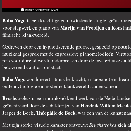
Website development 3Zweb
Baba Yaga
is een krachtige en opwindende single, geïnspiree
Marijn van Prooijen en Konstan
voor slagwerk en piano van
filmische klankwereld.
rotot
Gedreven door een hypnotiserende groove, gespeeld op
muzikaal gesprek met de expressieve pianomelodieën. Virtuoze
reis voortdurend wordt onderbroken door de mysterieuze en f
betoverend contrast ontstaat.
Baba Yaga
combineert ritmische kracht, virtuositeit en theat
oude mythologie en moderne klankwereld samenkomen.
Brushstrokes
is een indrukwekkend werk van de Nederlands
Hendrik Willem Mesd
geïnspireerd door de schilderijen van
Théophile de Bock
Jasper de Bock,
, was een van de kunstena
Met zijn sterke visuele karakter ontvouwt
Brushstrokes
zich a