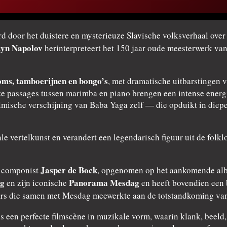
rd door het duistere en mysterieuze Slavische volksverhaal ove
tyn Napolov
herinterpreteert het 150 jaar oude meesterwerk van
oms, tamboerijnen en bongo’s
, met dramatische uitbarstingen 
 passages tussen marimba en piano brengen een intense energie
ilmische verschijning van Baba Yaga zelf — die opduikt in die
rale vertelkunst en verandert een legendarisch figuur uit de fol
Jasper de Bock
e componist
, opgenomen op het aankomende alb
ag
Panorama Mesdag
en zijn iconische
en heeft bovendien een 
ars die samen met Mesdag meewerkte aan de totstandkoming va
ls een perfecte filmscène in muzikale vorm, waarin klank, beel