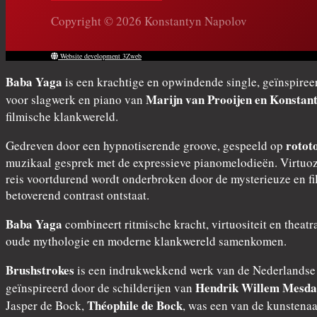
Copyright © 2026 Konstantyn Napolov
Website development 3Zweb
Baba Yaga
is een krachtige en opwindende single, geïnspiree
Marijn van Prooijen en Konstan
voor slagwerk en piano van
filmische klankwereld.
rotot
Gedreven door een hypnotiserende groove, gespeeld op
muzikaal gesprek met de expressieve pianomelodieën. Virtuoze
reis voortdurend wordt onderbroken door de mysterieuze en f
betoverend contrast ontstaat.
Baba Yaga
combineert ritmische kracht, virtuositeit en theat
oude mythologie en moderne klankwereld samenkomen.
Brushstrokes
is een indrukwekkend werk van de Nederlands
Hendrik Willem Mesd
geïnspireerd door de schilderijen van
Théophile de Bock
Jasper de Bock,
, was een van de kunstena