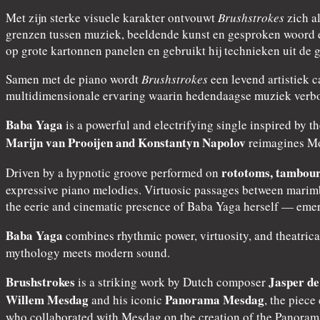
Met zijn sterke visuele karakter ontvouwt
Brushstrokes
zich a
grenzen tussen muziek, beeldende kunst en gesproken woord en
op grote kartonnen panelen en gebruikt hij technieken uit de 
Samen met de piano wordt
Brushstrokes
een levend artistiek 
multidimensionale ervaring waarin hedendaagse muziek verbon
Baba Yaga
is a powerful and electrifying single inspired by 
Marijn van Prooijen and Konstantyn Napolov
reimagines Mod
rototoms, tambour
Driven by a hypnotic groove performed on
expressive piano melodies. Virtuosic passages between marimb
the eerie and cinematic presence of Baba Yaga herself — emerg
Baba Yaga
combines rhythmic power, virtuosity, and theatrica
mythology meets modern sound.
Brushstrokes
Jasper de
is a striking work by Dutch composer
Willem Mesdag
Panorama Mesdag
and his iconic
, the piece
who collaborated with Mesdag on the creation of the Panoram