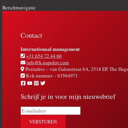
Berichtnavigatie
Contact
Internationaal management
+31 654 72 44 66
info@k-napolov.com
Postadres – van Galenstraat 6A, 2518 EP, The Hag
Kvk-nummer – 63564971
Schrijf je in voor mijn nieuwsbrief
E-
mailadres