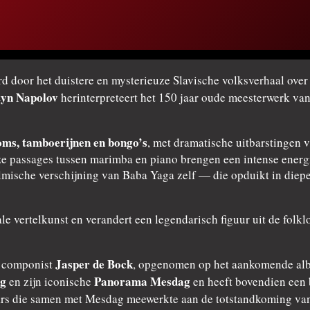
rd door het duistere en mysterieuze Slavische volksverhaal ove
tyn Napolov
herinterpreteert het 150 jaar oude meesterwerk van
oms, tamboerijnen en bongo’s
, met dramatische uitbarstingen 
 passages tussen marimba en piano brengen een intense energie
ilmische verschijning van Baba Yaga zelf — die opduikt in die
rale vertelkunst en verandert een legendarisch figuur uit de fol
Jasper de Bock
e componist
, opgenomen op het aankomende alb
ag
Panorama Mesdag
en zijn iconische
en heeft bovendien een 
ars die samen met Mesdag meewerkte aan de totstandkoming va