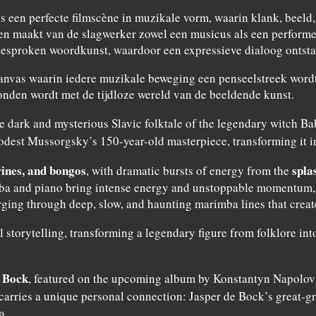
ls een perfecte filmscène in muzikale vorm, waarin klank, beel
 maakt van de slagwerker zowel een musicus als een performer.
gesproken woordkunst, waardoor een expressieve dialoog ontstaa
canvas waarin iedere muzikale beweging een penseelstreek wordt.
den wordt met de tijdloze wereld van de beeldende kunst.
the dark and mysterious Slavic folktale of the legendary witch 
est Mussorgsky’s 150-year-old masterpiece, transforming it i
ines, and bongos
spla
, with dramatic bursts of energy from the
a and piano bring intense energy and unstoppable momentum, wh
ing through deep, slow, and haunting marimba lines that create
l storytelling, transforming a legendary figure from folklore i
 Bock
, featured on the upcoming album by Konstantyn Napolov 
 carries a unique personal connection: Jasper de Bock’s great-g
a.