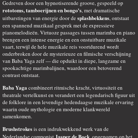
Gedreven door een hypnotiserende groove, gespeeld op
rototoms, tamboerijnen en bongo’s
, met dramatische
splashbekkens
uitbarstingen van energie door de
, ontstaat
een spannend muzikaal gesprek met de expressieve
pianomelodieën. Virtuoze passages tussen marimba en piano
brengen een intense energie en een onstuitbare muzikale
vaart, terwijl de hele muzikale reis voortdurend wordt
onderbroken door de mysterieuze en filmische verschijning
van Baba Yaga zelf — die opduikt in diepe, langzame en
spookachtige marimbalijnen, waardoor een betoverend
contrast ontstaat.
Baba Yaga
combineert ritmische kracht, virtuositeit en
theatrale vertelkunst en verandert een legendarisch figuur uit
de folklore in een levendige hedendaagse muzikale ervaring
waarin oude mythologie en moderne klankwereld
samenkomen.
Brushstrokes
is een indrukwekkend werk van de
Jasper de Bock
Nederlandse componist
, opgenomen op het