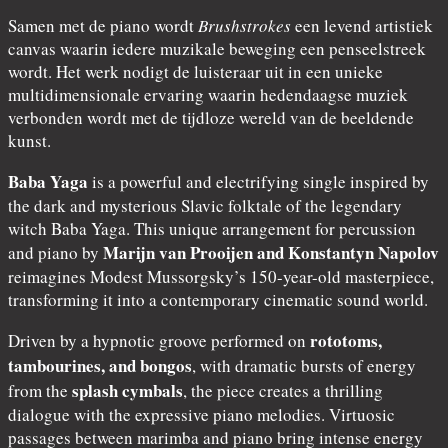
Samen met de piano wordt
Brushstrokes
een levend artistiek
canvas waarin iedere muzikale beweging een penseelstreek
wordt. Het werk nodigt de luisteraar uit in een unieke
multidimensionale ervaring waarin hedendaagse muziek
verbonden wordt met de tijdloze wereld van de beeldende
kunst.
Baba Yaga
is a powerful and electrifying single inspired by
the dark and mysterious Slavic folktale of the legendary
witch Baba Yaga. This unique arrangement for percussion
Marijn van Prooijen and Konstantyn Napolov
and piano by
reimagines Modest Mussorgsky’s 150-year-old masterpiece,
transforming it into a contemporary cinematic sound world.
rototoms,
Driven by a hypnotic groove performed on
tambourines, and bongos
, with dramatic bursts of energy
splash cymbals
from the
, the piece creates a thrilling
dialogue with the expressive piano melodies. Virtuosic
passages between marimba and piano bring intense energy