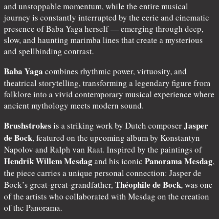
and unstoppable momentum, while the entire musical
journey is constantly interrupted by the eerie and cinematic
presence of Baba Yaga herself — emerging through deep,
slow, and haunting marimba lines that create a mysterious
and spellbinding contrast.
Baba Yaga
combines rhythmic power, virtuosity, and
theatrical storytelling, transforming a legendary figure from
folklore into a vivid contemporary musical experience where
ancient mythology meets modern sound.
Brushstrokes
Jasper
is a striking work by Dutch composer
de Bock
, featured on the upcoming album by Konstantyn
Napolov and Ralph van Raat. Inspired by the paintings of
Hendrik Willem Mesdag
Panorama Mesdag
and his iconic
,
the piece carries a unique personal connection: Jasper de
Théophile de Bock
Bock’s great-great-grandfather,
, was one
of the artists who collaborated with Mesdag on the creation
of the Panorama.