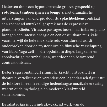
Gedreven door een hypnotiserende groove, gespeeld op
rototoms, tamboerijnen en bongo’s
, met dramatische
splashbekkens
uitbarstingen van energie door de
, ontstaat
een spannend muzikaal gesprek met de expressieve
pianomelodieën. Virtuoze passages tussen marimba en piano
brengen een intense energie en een onstuitbare muzikale
vaart, terwijl de hele muzikale reis voortdurend wordt
onderbroken door de mysterieuze en filmische verschijning
van Baba Yaga zelf — die opduikt in diepe, langzame en
spookachtige marimbalijnen, waardoor een betoverend
contrast ontstaat.
Baba Yaga
combineert ritmische kracht, virtuositeit en
theatrale vertelkunst en verandert een legendarisch figuur uit
de folklore in een levendige hedendaagse muzikale ervaring
waarin oude mythologie en moderne klankwereld
samenkomen.
Brushstrokes
is een indrukwekkend werk van de