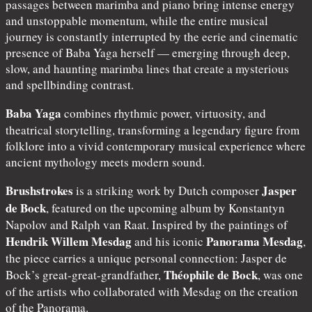
passages between marimba and piano bring intense energy
and unstoppable momentum, while the entire musical
journey is constantly interrupted by the eerie and cinematic
presence of Baba Yaga herself — emerging through deep,
slow, and haunting marimba lines that create a mysterious
and spellbinding contrast.
Baba Yaga
combines rhythmic power, virtuosity, and
theatrical storytelling, transforming a legendary figure from
folklore into a vivid contemporary musical experience where
ancient mythology meets modern sound.
Brushstrokes
Jasper
is a striking work by Dutch composer
de Bock
, featured on the upcoming album by Konstantyn
Napolov and Ralph van Raat. Inspired by the paintings of
Hendrik Willem Mesdag
Panorama Mesdag
and his iconic
,
the piece carries a unique personal connection: Jasper de
Théophile de Bock
Bock’s great-great-grandfather,
, was one
of the artists who collaborated with Mesdag on the creation
of the Panorama.