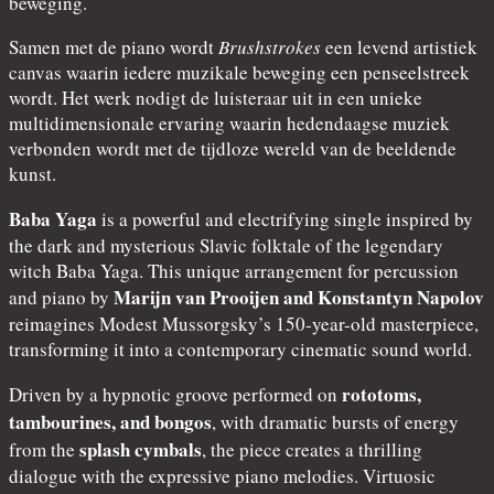
beweging.
Samen met de piano wordt
Brushstrokes
een levend artistiek
canvas waarin iedere muzikale beweging een penseelstreek
wordt. Het werk nodigt de luisteraar uit in een unieke
multidimensionale ervaring waarin hedendaagse muziek
verbonden wordt met de tijdloze wereld van de beeldende
kunst.
Baba Yaga
is a powerful and electrifying single inspired by
the dark and mysterious Slavic folktale of the legendary
witch Baba Yaga. This unique arrangement for percussion
Marijn van Prooijen and Konstantyn Napolov
and piano by
reimagines Modest Mussorgsky’s 150-year-old masterpiece,
transforming it into a contemporary cinematic sound world.
rototoms,
Driven by a hypnotic groove performed on
tambourines, and bongos
, with dramatic bursts of energy
splash cymbals
from the
, the piece creates a thrilling
dialogue with the expressive piano melodies. Virtuosic