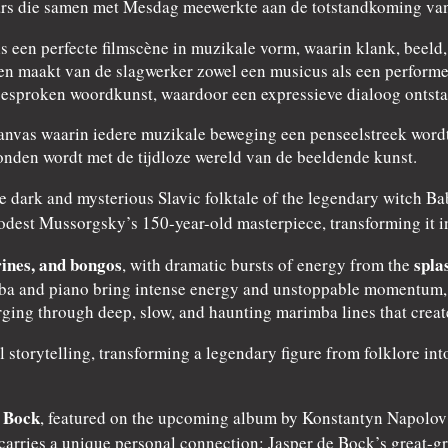
ars die samen met Mesdag meewerkte aan de totstandkoming va
ls een perfecte filmscène in muzikale vorm, waarin klank, beel
 maakt van de slagwerker zowel een musicus als een performer.
gesproken woordkunst, waardoor een expressieve dialoog ontstaa
canvas waarin iedere muzikale beweging een penseelstreek wordt.
den wordt met de tijdloze wereld van de beeldende kunst.
the dark and mysterious Slavic folktale of the legendary witch 
est Mussorgsky’s 150-year-old masterpiece, transforming it i
ines, and bongos
spla
, with dramatic bursts of energy from the
a and piano bring intense energy and unstoppable momentum, wh
ing through deep, slow, and haunting marimba lines that create
l storytelling, transforming a legendary figure from folklore i
 Bock
, featured on the upcoming album by Konstantyn Napolov 
 carries a unique personal connection: Jasper de Bock’s great-g