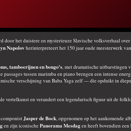
rd door het duistere en mysterieuze Slavische volksverhaal ove
tyn Napolov
herinterpreteert het 150 jaar oude meesterwerk van
oms, tamboerijnen en bongo’s
, met dramatische uitbarstingen 
 passages tussen marimba en piano brengen een intense energie
ilmische verschijning van Baba Yaga zelf — die opduikt in die
rale vertelkunst en verandert een legendarisch figuur uit de fol
Jasper de Bock
e componist
, opgenomen op het aankomende alb
ag
Panorama Mesdag
en zijn iconische
en heeft bovendien een 