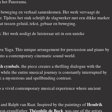
n het Panorama.
d, beweging en verhaal samenkomen. Het werk vervaagt de
 Tijdens het stuk schrijft de slagwerker met een dikke marker
t tussen geluid, tekst, gebaar en beweging.
 Het werk nodigt de luisteraar uit in een unieke
Baba Yaga. This unique arrangement for percussion and piano by
nto a contemporary cinematic sound world.
sh cymbals
, the piece creates a thrilling dialogue with the
ile the entire musical journey is constantly interrupted by
 a mysterious and spellbinding contrast.
nto a vivid contemporary musical experience where ancient
Hendrik
and Ralph van Raat. Inspired by the paintings of
Théophile de Bock
reat-grandfather,
, was one of the artists