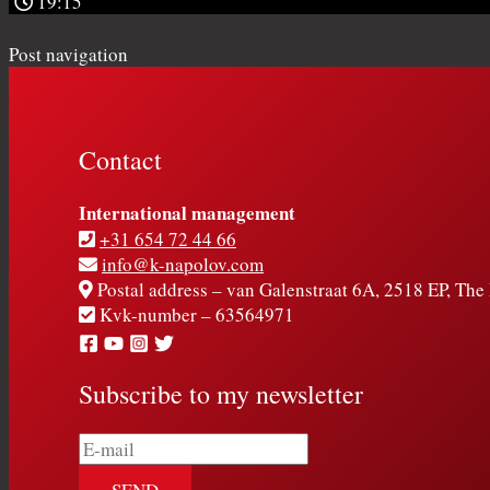
19:15
Post navigation
Contact
International management
+31 654 72 44 66
info@k-napolov.com
Postal address – van Galenstraat 6A, 2518 EP, Th
Kvk-number – 63564971
Subscribe to my newsletter
E-
mail