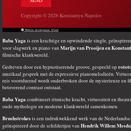
Copyright © 2026 Konstantyn Napolov
Website development 3Zweb
Baba Yaga
is een krachtige en opwindende single, geïnspiree
Marijn van Prooijen en Konstan
voor slagwerk en piano van
filmische klankwereld.
rotot
Gedreven door een hypnotiserende groove, gespeeld op
muzikaal gesprek met de expressieve pianomelodieën. Virtuoze
reis voortdurend wordt onderbroken door de mysterieuze en f
betoverend contrast ontstaat.
Baba Yaga
combineert ritmische kracht, virtuositeit en theat
oude mythologie en moderne klankwereld samenkomen.
Brushstrokes
is een indrukwekkend werk van de Nederlands
Hendrik Willem Mesd
geïnspireerd door de schilderijen van