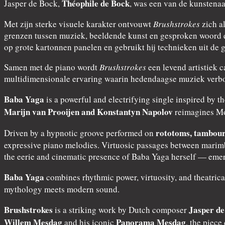
Théophile de Bock
Jasper de Bock,
, was een van de kunstena
Met zijn sterke visuele karakter ontvouwt
Brushstrokes
zich a
grenzen tussen muziek, beeldende kunst en gesproken woord en
op grote kartonnen panelen en gebruikt hij technieken uit de 
Samen met de piano wordt
Brushstrokes
een levend artistiek 
multidimensionale ervaring waarin hedendaagse muziek verbon
Baba Yaga
is a powerful and electrifying single inspired by 
Marijn van Prooijen and Konstantyn Napolov
reimagines Mod
rototoms, tambour
Driven by a hypnotic groove performed on
expressive piano melodies. Virtuosic passages between marimb
the eerie and cinematic presence of Baba Yaga herself — emerg
Baba Yaga
combines rhythmic power, virtuosity, and theatrica
mythology meets modern sound.
Brushstrokes
Jasper de
is a striking work by Dutch composer
Willem Mesdag
Panorama Mesdag
and his iconic
, the piece